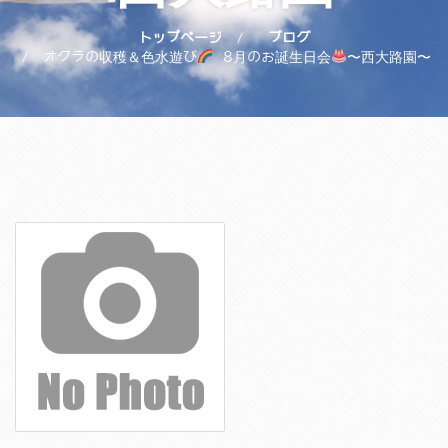
トップページ
ブログ
オクラの収穫＆色水遊び
8月のお誕生日会
〜西大路園〜