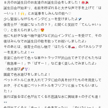
８月のお誕生日のお友達のお誕生日会をしました！
誕生日会が始まり、名前を呼ばれると大きな声で手を上げて「は
ーいっ！！
」とお返事をしみんなの前へ♡
少し緊張しながらもインタビューを受けましたよ
保育士が「何歳になったの？？」と聞くと笑顔で「てんしゃいっ
♡」と答えられました♡
他にも好きな食べ物や遊びなど沢山インタビューを受けて、その
後はみんなでお誕生日の歌を歌ってお祝いしましたよ♪
そのあとは、保育士の出し物で「はたらく車
」のパネルシアタ
ーを見ましたよ！
音楽に合わせて色々な車やトラックが沢山出てきて子どもたちは
「救急車ー！」や「ばすー！」など凄く楽しんでみましたよ♪
〈色水遊び
〉
園庭で色水遊びをしましたよ！
ペットボトルに水を入れてフタに絵の具を付けたものを用意して
おき、子ども達にペットボトルをフリフリと振ってもらいまし
た！♪
振れば振るほど色が出てくる不思議な水に興味津々の子ども達！
色が出てくると「赤ー！」と色を言ったり、「やりたいー！」と