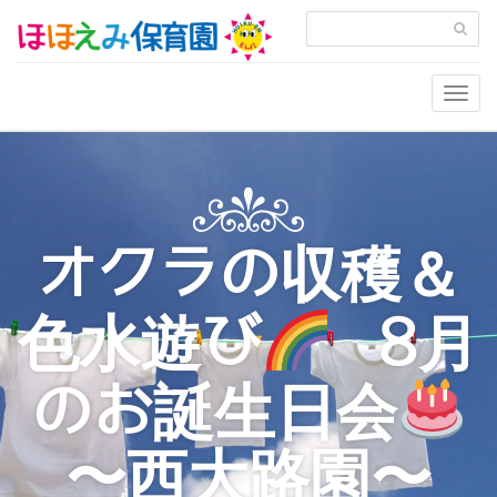
Togg
navig
オクラの収穫＆
色水遊び
8月
のお誕生日会
〜西大路園〜