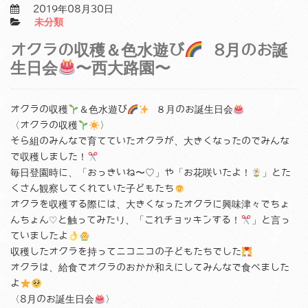
2019年08月30日
未分類
オクラの収穫＆色水遊び
8月のお誕
生日会
〜西大路園〜
オクラの収穫
＆色水遊び
８月のお誕生日会
〈オクラの収穫
〉
そら組のみんなで育てていたオクラが、大きくなったのでみんな
で収穫しました！
毎日登園時に、「おっきいね〜♡」や「お花咲いたよ！
」とた
くさん観察してくれていた子どもたち
オクラを収穫する際には、大きくなったオクラに興味津々でちょ
んちょん♡と触ってみたり、「これチョッキンする！
」と言っ
ていましたよ
収穫したオクラを持ってニコニコの子どもたちでした
オクラは、給食でオクラのおかか和えにしてみんなで食べました
よ
〈8月のお誕生日会
〉