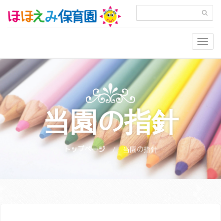
Togg
navig
当園の指針
トップページ
当園の指針