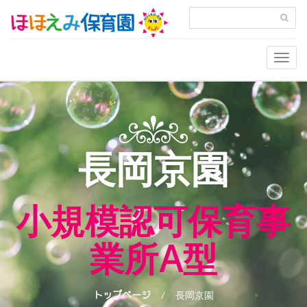
Togg
navig
長岡京園
小規模認可保育事
業所A型
トップページ
長岡京園