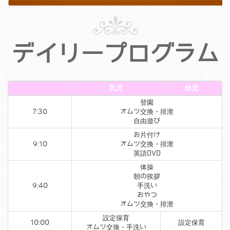
デイリープログラム
乳児
幼児
登園
7:30
オムツ交換・排泄
自由遊び
お片付け
9:10
オムツ交換・排泄
英語DVD
体操
朝の挨拶
9:40
手洗い
おやつ
オムツ交換・排泄
設定保育
10:00
設定保育
オムツ交換・手洗い