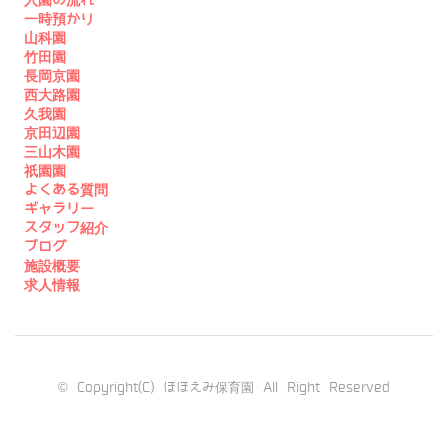
入園の流れ
一時預かり
山科園
竹田園
長岡京園
西大路園
久我園
京田辺園
三山木園
祇園園
よくある質問
ギャラリー
スタッフ紹介
ブログ
施設概要
求人情報
© Copyright(C) ほほえみ保育園 All Right Reserved