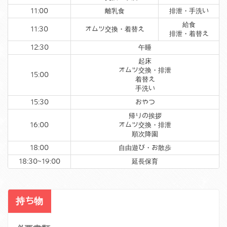
11:00
離乳食
排泄・手洗い
給食
11:30
オムツ交換・着替え
排泄・着替え
12:30
午睡
起床
オムツ交換・排泄
15:00
着替え
手洗い
15:30
おやつ
帰りの挨拶
16:00
オムツ交換・排泄
順次降園
18:00
自由遊び・お散歩
18:30~19:00
延長保育
持ち物