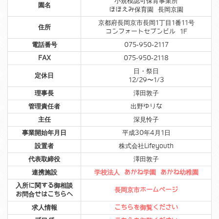
小規模認可保育事業所
園名
ほほえみ保育園 長岡京園
京都府長岡京市長岡1丁目1番11号
住所
コンフォートセブンビル 1F
電話番号
075-950-2117
FAX
075-950-2118
日・祭日
定休日
12/29〜1/3
理事長
澤田敦子
管理責任者
出野ゆりな
主任
深見怜子
事業開始年月日
平成30年4月1日
設置者
株式会社Lifeyouth
代表取締役
澤田敦子
連携施設
学校法人 あかね学園 あかね幼稚園
入所に関する御相談
長岡京市ホームページ
お問合せはこちらへ
求人情報
こちらを御覧ください