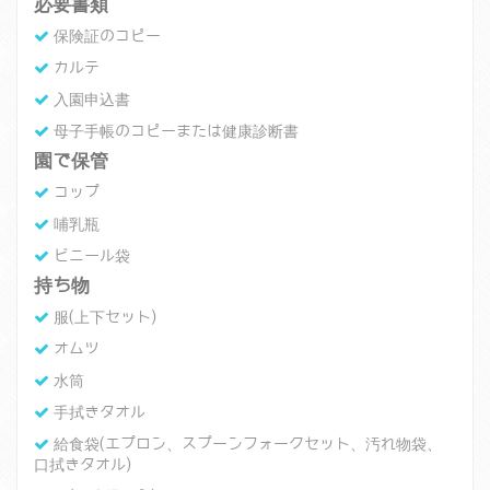
必要書類
保険証のコピー
カルテ
入園申込書
母子手帳のコピーまたは健康診断書
園で保管
コップ
哺乳瓶
ビニール袋
持ち物
服(上下セット)
オムツ
水筒
手拭きタオル
給食袋(エプロン、スプーンフォークセット、汚れ物袋、
口拭きタオル)