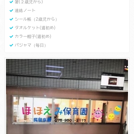
箸(２歳児から)
連絡ノート
シール帳（2歳児から）
タオルケット(週初め)
カラー帽子(週初め)
パジャマ（毎日）