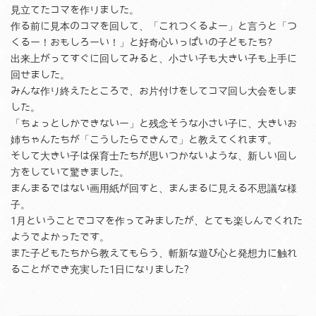
見立てたコマを作りました。
作る前に見本のコマを回して、「これつくるよー」と言うと「つ
くるー！おもしろーい！」と好奇心いっぱいの子どもたち?
出来上がってすぐに回してみると、小さい子も大きい子も上手に
回せました。
みんな作り終えたところで、お片付けをしてコマ回し大会をしま
した。
「ちょっとしかできないー」と残念そうな小さい子に、大きいお
姉ちゃんたちが「こうしたらできんで」と教えてくれます。
そして大きい子は保育士たちが思いつかないような、新しい回し
方をしていて驚きました。
まんまるではない画用紙が回すと、まんまるに見える不思議な様
子。
1月ということでコマを作ってみましたが、とても楽しんでくれた
ようでよかったです。
また子どもたちから教えてもらう、斬新な遊び心と発想力に触れ
ることができ充実した1日になりました?