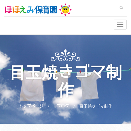
Togg
navig
目玉焼きゴマ制
作
トップページ
ブログ
目玉焼きゴマ制作