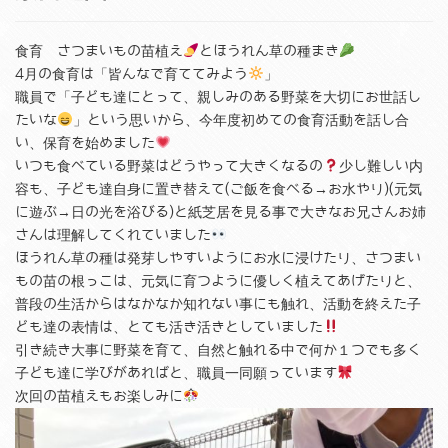
食育 さつまいもの苗植え
とほうれん草の種まき
4月の食育は「皆んなで育ててみよう
」
職員で「子ども達にとって、親しみのある野菜を大切にお世話し
たいな
」という思いから、今年度初めての食育活動を話し合
い、保育を始めました
いつも食べている野菜はどうやって大きくなるの
少し難しい内
容も、子ども達自身に置き替えて(ご飯を食べる→お水やり)(元気
に遊ぶ→日の光を浴びる)と紙芝居を見る事で大きなお兄さんお姉
さんは理解してくれていました
ほうれん草の種は発芽しやすいようにお水に浸けたり、さつまい
もの苗の根っこは、元気に育つように優しく植えてあげたりと、
普段の生活からはなかなか知れない事にも触れ、活動を終えた子
ども達の表情は、とても活き活きとしていました
引き続き大事に野菜を育て、自然と触れる中で何か１つでも多く
子ども達に学びがあればと、職員一同願っています
次回の苗植えもお楽しみに