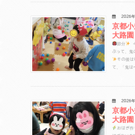
2026年
京都小
大路園
節分
今
ぶって、鬼
その後は
て、「鬼は
2026年
京都小
大路園
おはぎ作