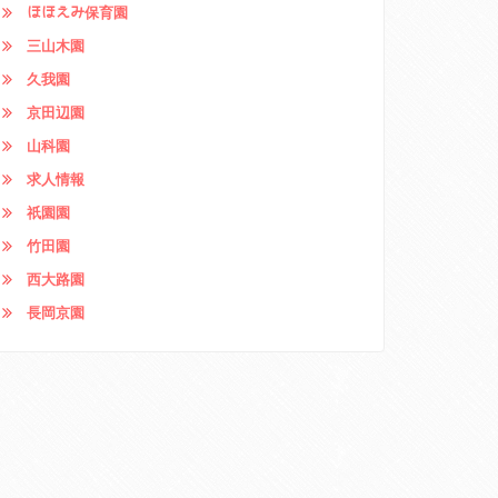
ほほえみ保育園
三山木園
久我園
京田辺園
山科園
求人情報
祇園園
竹田園
西大路園
長岡京園