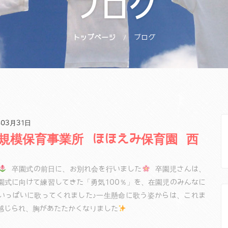
ブログ
トップページ
ブログ
03月31日
規模保育事業所 ほほえみ保育園 西
卒園式の前日に、お別れ会を行いました
卒園児さんは、
園式に向けて練習してきた「勇気100％」を、在園児のみんなに
いっぱいに歌ってくれました♪一生懸命に歌う姿からは、これま
感じられ、胸があたたかくなりました