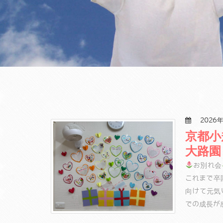
2026年
京都小
大路園
お別れ会
これまで卒
向けて元気
での成長が