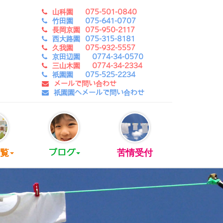
山科園 075-501-0840
竹田園 075-641-0707
長岡京園 075-950-2117
西大路園 075-315-8181
久我園 075-932-5557
京田辺園 0774-34-0570
三山木園 0774-34-2334
祇園園 075-525-2234
メールで問い合わせ
祇園園へメールで問い合わせ
覧
ブログ
苦情受付