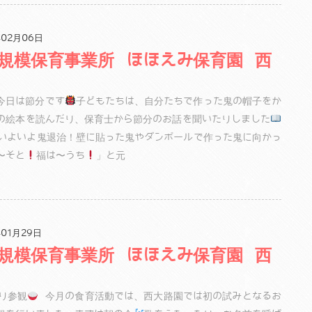
02月06日
規模保育事業所 ほほえみ保育園 西
日は節分です
子どもたちは、自分たちで作った鬼の帽子をか
の絵本を読んだり、保育士から節分のお話を聞いたりしました
いよいよ鬼退治！壁に貼った鬼やダンボールで作った鬼に向かっ
〜そと
福は〜うち
」と元
01月29日
規模保育事業所 ほほえみ保育園 西
り参観
今月の食育活動では、西大路園では初の試みとなるお