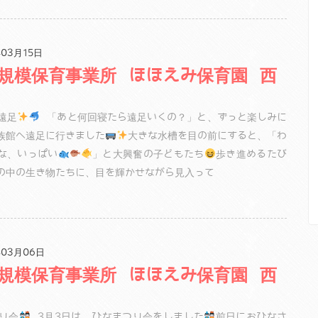
03月15日
規模保育事業所 ほほえみ保育園 西
遠足
「あと何回寝たら遠足いくの？」と、ずっと楽しみに
族館へ遠足に行きました
大きな水槽を目の前にすると、「わ
な、いっぱい
」と大興奮の子どもたち
歩き進めるたび
の中の生き物たちに、目を輝かせながら見入って
03月06日
規模保育事業所 ほほえみ保育園 西
り会
3月3日は、ひなまつり会をしました
前日におひなさ