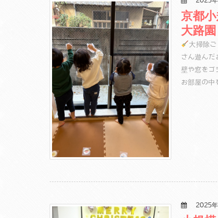
2025年
京都小
大路園
大掃除ご
さん遊んだ
壁や窓をゴ
お部屋の中
2025年