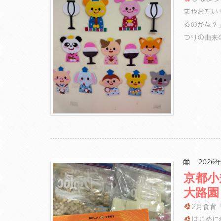
まやおだい
るのかな？
つりの由来
2026年
京都小
大路園
2月食育
はじめに