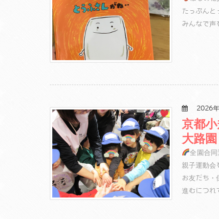
たっぷんと
みんなで声
2026年
京都小
大路園
全園合同
親子運動会
お友だち・
進むにつれ