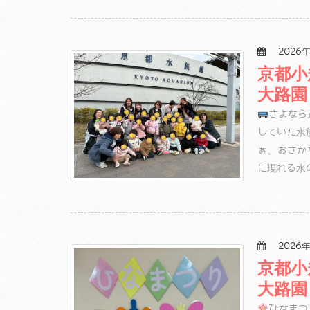
2026年
京都小
大路園
さよなら
していた水
ぁ、おさか
に現れる水
2026年
京都小
大路園
ひなまつ