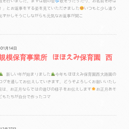
観を行いました。まずは朝の会
歌をうたったり、お名前を呼ば
！」とお返事をする姿を見ていただきました
いつもと少し違う
恥ずかしそうにしながらも元気なお返事が聞こ
01月14日
規模保育事業所 ほほえみ保育園 西
新しい年が始まりました
今年もほほえみ保育園西大路園の
ログを通してお伝えしていきます。どうぞよろしくお願いいたし
は、お正月ならではの遊びの様子をお伝えします
お正月あそ
どもたちが自分で作ったコマ