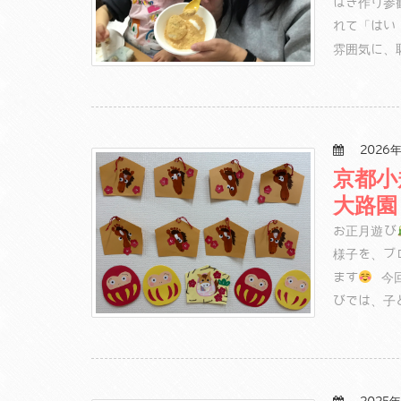
はぎ作り参
れて「はい
雰囲気に、
2026年
京都小
大路園
お正月遊び
様子を、ブ
ます
今回
びでは、子