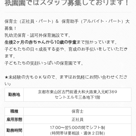
祇園園ではスタッフ募集しております！
保育士（正社員・パート）& 保育助手（アルバイト・パート）大
募集！
乳幼児保育・認可外保育施設です。
生後2ヶ月の赤ちゃんから10歳の学童
まで預かっています。
子どもたちの日々成長する姿や、育成のお手伝いをしていただき
ます。
子どもたちの笑顔いっぱいの保育園です。
★未経験の方もＯＫなので、まずはお気軽にお問い合わせくださ
い♪
京都市東山区古門前通大和大路東入元町369
勤務地
セントエルモ三条地下1階
職種
保育士
雇用形態
正社員
17:00〜翌5:00の間でシフト制
勤務時間
（時間帯は要相談・週休２日制）