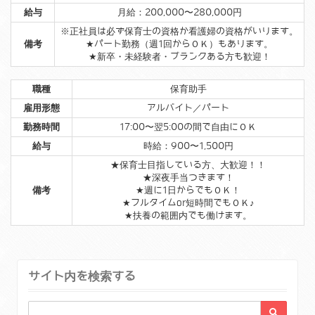
給与
月給：200,000〜280,000円
※正社員は必ず保育士の資格か看護婦の資格がいります。
備考
★パート勤務（週1回からＯＫ）もあります。
★新卒・未経験者・ブランクある方も歓迎！
職種
保育助手
雇用形態
アルバイト／パート
勤務時間
17:00〜翌5:00の間で自由にＯＫ
給与
時給：900〜1,500円
★保育士目指している方、大歓迎！！
★深夜手当つきます！
備考
★週に1日からでもＯＫ！
★フルタイムor短時間でもＯＫ♪
★扶養の範囲内でも働けます。
サイト内を検索する