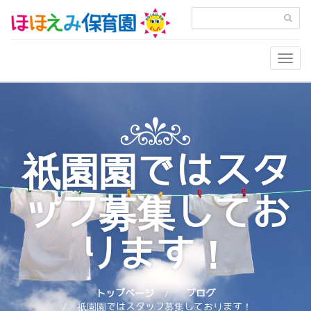
Togg
navig
祇園園ではスタ
ッフ募集してお
ります！
トップページ
ブログ
祇園園ではスタッフ募集しております！