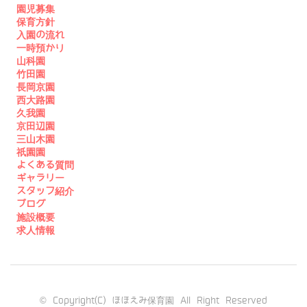
園児募集
保育方針
入園の流れ
一時預かり
山科園
竹田園
長岡京園
西大路園
久我園
京田辺園
三山木園
祇園園
よくある質問
ギャラリー
スタッフ紹介
ブログ
施設概要
求人情報
© Copyright(C) ほほえみ保育園 All Right Reserved