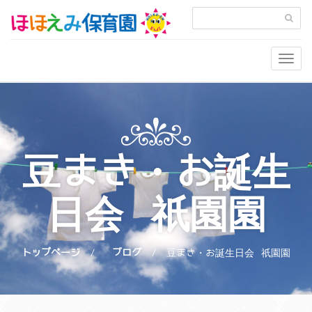
Togg
navig
豆まき・お誕生
日会 祇園園
トップページ
ブログ
豆まき・お誕生日会 祇園園