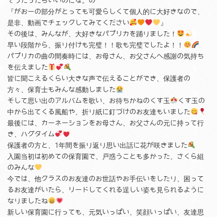
そうだったらいいのにな。の
『がおーの部分がとっても可愛らしくて個人的に大好きなので、
是非、動画でチェックしてみてください
』
その後は、みんなが、大好きなパプリカを踊りました！
早い段階から、振り付けも完璧！！歌も完璧でしたよ！！
パプリカの曲の間奏時には、お母さん、お父さんへ感謝の気持ち
を伝えました
皆に聞こえるくらい大きな声で伝えることができ、保護者の
方々、保育士もみんな感動しました
そして思い出のアルバムを歌い、お待ちかねのくす玉
くす玉の
中から出てくる風船や、折り紙に釘づけのお友達もいました
最後には、カーネーションをお母さん、お父さんの元に持って行
き、ハグタイム
保護者の方と、1年間を振り返り思い出話に花が咲きました
入園当初は初めての保育園で、戸惑うことも多かった、さくら組
のみんな
今では、他クラスのお友達のお世話やお手伝いをしたり、困って
るお友達がいたら、リードしてくれる逞しい姿も見られるように
なりましたね
新しい保育園に行っても、元気いっぱい、笑顔いっぱい、友達思