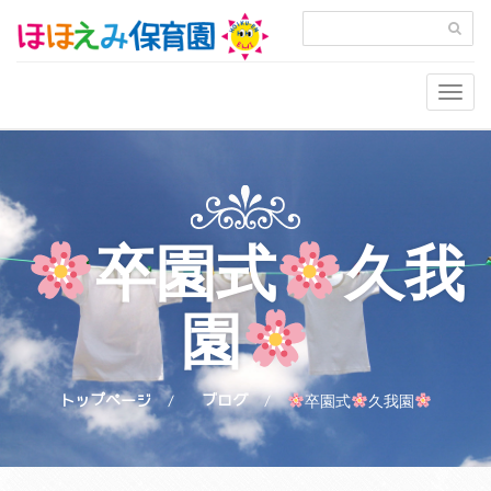
Togg
navig
卒園式
久我
園
トップページ
ブログ
卒園式
久我園