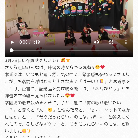
3月28日に卒園式をしました
さくら組のみんなは、練習の時からやる気満々
本番では、いつもと違う雰囲気の中で、緊張感も伝わってきまし
たが、お名前を呼ばれると大きな声で『はーい！
』とお返事を
したり、証書や、記念品を受け取る際には、『ありがとう』とお
辞儀をする姿も見られましたよ
卒園児の歌を決めるときに、子ども達に『何の歌が歌いたい
ー？』と聞くと『んー
』と悩んだあと、『♬ポーケットのなか
には♬』とー、『そうだったらいいのにな』がいい！と答えてく
れたので、ふしぎなポケットと、そうだったらいいのにな。を歌
いました