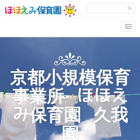
Togg
navig
京都小規模保育
事業所 ほほえ
み保育園 久我
園