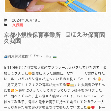
2024年06月18日
久我園
京都小規模保育事業所 ほほえみ保育園
久我園
羽束師児童館『プラレール』
6月10日(月)に羽束師児童館でプラレール遊びをしていたので、参
加してきました
部屋に入った瞬間に、ながーーーく繋げられた
レールにいろいろな電車が走っているのを見て「わーすごい
」
「見て見て！キラキラの電車が走ってる
」と大興奮の子ども
たち
最初はびっくりして固まってしまう様子もありました
が、慣れてくると、走る電車を眺めてみる子、ちょんちょんっと
触ってみる子、電車と電車を両手に持って走らせてみる子と一人
一人が自分たちで遊び方を見つけて楽しんでいました
「トー