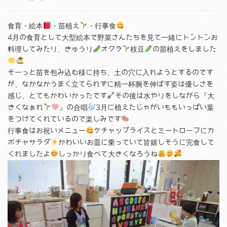
食育・絵本
・苗植え
・行事食
4月の食育として大型絵本で野菜さんたちを見て一緒にトントンお
料理してみたり、きゅうり
オクラ
枝豆
の苗植えをしました
そーっと苗を包み込む様に持ち、土の穴に入れようとするのです
が、なかなかうまく立てられずに精一杯腕を伸ばす姿は優しさを
感じ、とてもかわいかったです
その後は水やりをしながら『大
きくなぁれ
』の合唱
3月に植えたじゃがいももいっぱい葉
をつけてくれているので楽しみです
行事食はお祝いメニュー
ケチャップライスとミートローフにカ
ボチャサラダ
かわいいお皿に乗っていて皆嬉しそうに完食して
くれましたよ
しっかり食べて大きくなろうね