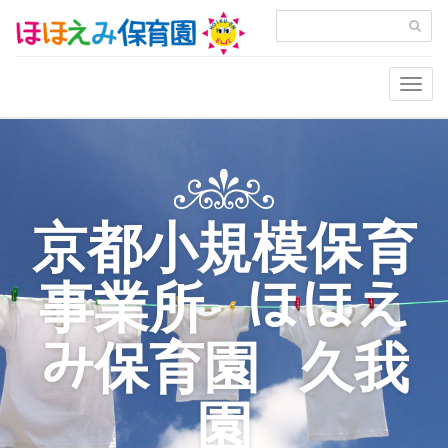
Togg
navig
京都小規模保育
事業所 ほほえ
み保育園 久我
園