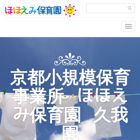
Togg
navig
京都小規模保育
事業所 ほほえ
み保育園 久我
園