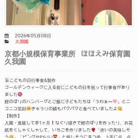
2026年05月08日
久我園
京都小規模保育事業所 ほほえみ保育園
久我園
こどもの日行事食&製作
ゴールデンウィークに入る前にこどもの日を祝って行事食があり
ました
鯉のぼりのハンバーグとご飯に子どもたちは『うわぁ〜
』とニ
コニコ笑顔
きゅうりの鱗もパクパクと食べていましたよ
【制作】
入園・進級して早1ヶ月
なぐり描きで鯉のぼりを作ったり、お花
紙をくしゃくしゃして、いちごを作りました
「赤いの美味しそ
う
」「ピンクかわいい
」と嬉しそうに見つめ、上手に点、点