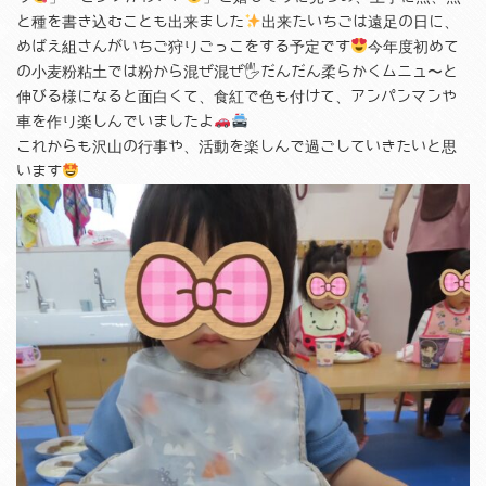
と種を書き込むことも出来ました
出来たいちごは遠足の日に、
めばえ組さんがいちご狩りごっこをする予定です
今年度初めて
の小麦粉粘土では粉から混ぜ混ぜ🖐
だんだん柔らかくムニュ〜と
伸びる様になると面白くて、食紅で色も付けて、アンパンマンや
車を作り楽しんでいましたよ
これからも沢山の行事や、活動を楽しんで過ごしていきたいと思
います