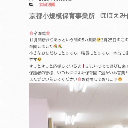
京田辺園
京都小規模保育事業所 ほほえみ
卒園式
11月開所からあっという間の5カ月間
3月25日のこ
卒園しました
小さなお友だちにとっても、職員にとっても、本当に
です
ずっとずっと応援しているよ
またいつでも遊びに来
保護者の皆様、いつもほほえみ保育園に温かいお言葉
またぜひいらしてください
お待ちしております