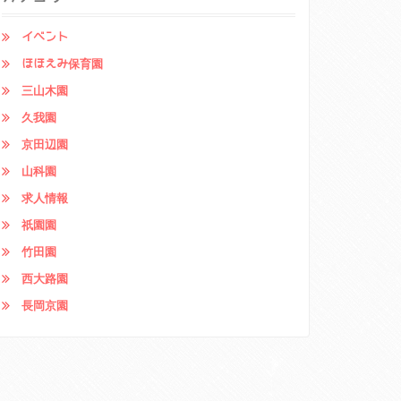
イベント
ほほえみ保育園
三山木園
久我園
京田辺園
山科園
求人情報
祇園園
竹田園
西大路園
長岡京園