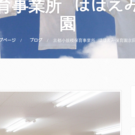
育事業所 ほほえ
園
プページ
ブログ
京都小規模保育事業所 ほほえみ保育園京