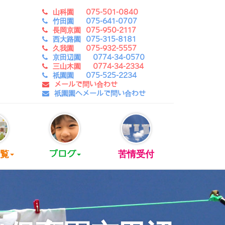
山科園 075-501-0840
竹田園 075-641-0707
長岡京園 075-950-2117
西大路園 075-315-8181
久我園 075-932-5557
京田辺園 0774-34-0570
三山木園 0774-34-2334
祇園園 075-525-2234
メールで問い合わせ
祇園園へメールで問い合わせ
覧
ブログ
苦情受付