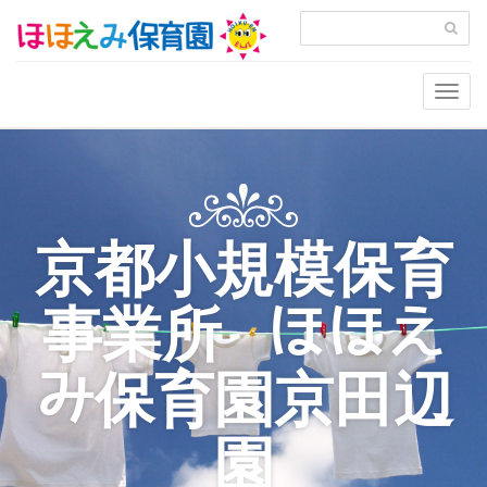
Togg
navig
京都小規模保育
事業所 ほほえ
み保育園京田辺
園