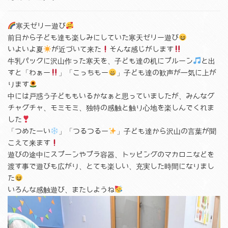
寒天ゼリー遊び
前日から子ども達も楽しみにしていた寒天ゼリー遊び
いよいよ夏
が近づいて来た
そんな感じがします
牛乳パックに沢山作った寒天を、子ども達の机にプルーン
と出
すと「わぁー
」「こっちもー
」子ども達の歓声が一気に上が
ります
中には戸惑う子どももいるかなぁと思っていましたが、みんなグ
チャグチャ、モミモミ、独特の感触と触り心地を楽しんでくれま
した
「つめたーい
」「つるつるー
」子ども達から沢山の言葉が聞
こえて来ます
遊びの途中にスプーンやプラ容器、トッピングのマカロニなどを
渡す事で遊びも広がり、とても楽しい、充実した時間になりまし
た
いろんな感触遊び、またしようね