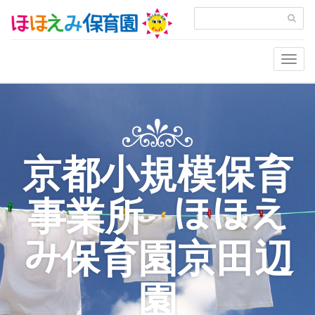
Togg
navig
京都小規模保育
事業所 ほほえ
み保育園京田辺
園