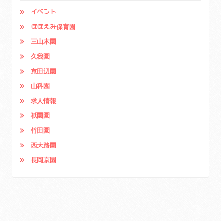
イベント
ほほえみ保育園
三山木園
久我園
京田辺園
山科園
求人情報
祇園園
竹田園
西大路園
長岡京園