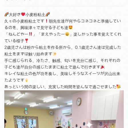
大好き
小麦粉粘土
久々の小麦粉粘土です
朝先生達が何やらコネコネと準備してい
るのを、興味津々で見守る子ども達
「ねんどやー
」「まえやったー
」楽しかった事を覚えてくれ
ている様子
2歳児さんは粉から粘土を作る所から、0.1歳児さん達は完成した
粘土をまずは触り始めます
手に感じられる、冷たさ、触感、匂いを充分に感じ、それぞれの
子ども達が自分の感じたままに粘土で遊んで行きます
キレイな粘土の色が功を奏し、美味しそうなスイーツが沢山出来
たようです
あっという間の楽しい、充実した時間を皆んなで過ごせました