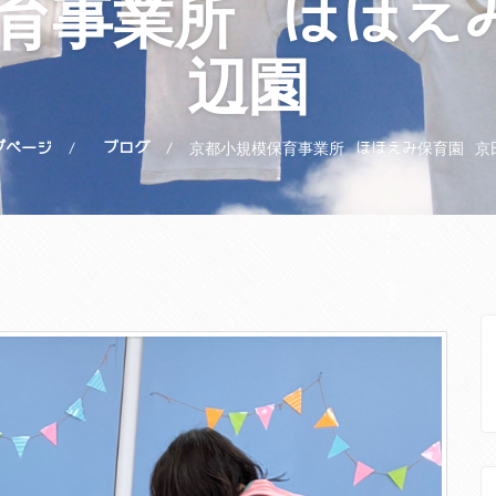
育事業所 ほほえ
辺園
プページ
ブログ
京都小規模保育事業所 ほほえみ保育園 京