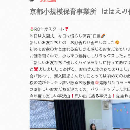
京都小規模保育事業所 ほほえみ
R8年度スタート
昨日は入園式、今日は慣らし保育1日目
新しいお友だちとの、お顔合わせ会をしました
初めてお家の方と離れる寂しさを感じるお友だちもい
お話を聞く中で、少しずつ気持ちもリラックスしたよ
「新しいお友だちに優しくハイタッチしに行ってあげ
達
よしよししてあげる、お姉さん達の姿もありまし
会が終わり、新入園児さんたちにとっては初めてのお
桜の花がチラチラ舞い散るお散歩道
素敵なショット
さぁ新しいお友だちを迎えての、パワーアップした京
今年度も楽しい事沢山
思い出に残る事沢山
先生や