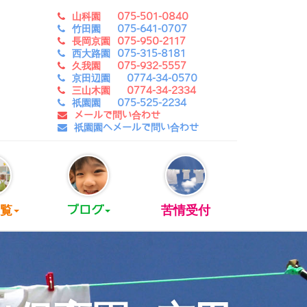
山科園 075-501-0840
竹田園 075-641-0707
長岡京園 075-950-2117
西大路園 075-315-8181
久我園 075-932-5557
京田辺園 0774-34-0570
三山木園 0774-34-2334
祇園園 075-525-2234
メールで問い合わせ
祇園園へメールで問い合わせ
覧
ブログ
苦情受付