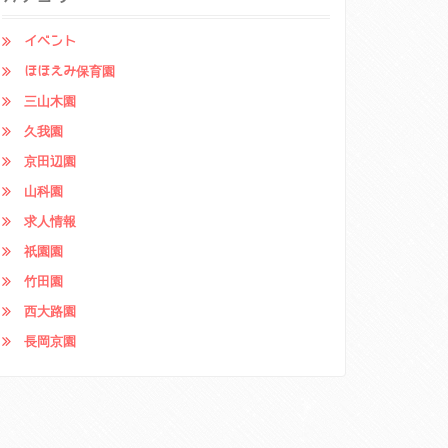
イベント
ほほえみ保育園
三山木園
久我園
京田辺園
山科園
求人情報
祇園園
竹田園
西大路園
長岡京園