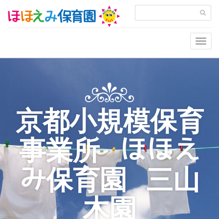
Togg
navig
京都小規模保育
事業所 ほほえ
み保育園 三山
木園