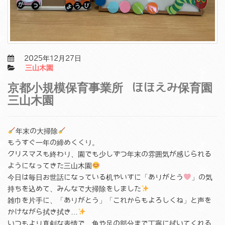
2025年12月27日
三山木園
京都小規模保育事業所 ほほえみ保育園
三山木園
年末の大掃除
もうすぐ一年の締めくくり。
クリスマスも終わり、園でも少しずつ年末の雰囲気が感じられる
ようになってきた三山木園
今日は毎日お世話になっている机やいすに「ありがとう
」の気
持ちを込めて、みんなで大掃除をしました
雑巾を片手に、「ありがとう」「これからもよろしくね」と声を
かけながら拭き拭き…
いつもより真剣な表情で、角や足の部分まで丁寧に拭いてくれる