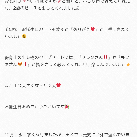
お名前は
や、何歳ですか
と聞くと、小さな声で答えてくれた
り、2歳のピースを出してくれました✌
その後、お誕生日カードを渡すと『ありがと
』と上手に言えて
いました
保育士の出し物のペープサートでは、『サンタさん
』や『キツ
ネさん
』と指をさして教えてくれたり、楽しんでいました
また１つ大きくなった２人
お誕生日おめでとうございます
12月、少し寒くなりましたが、それでも元気にお外で遊んでいま