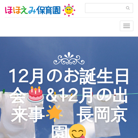
Togg
navig
12月のお誕生日
会
&12月の出
来事
長岡京
園