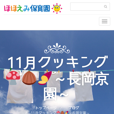
Togg
navig
11月クッキング
～長岡京
園～
トップページ
ブログ
11月クッキング
～長岡京園～