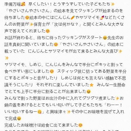
準備万端
早くしたい！とうずうずしていた子どもたち
「やさいさんやさいさん」の絵本を見てクッキングが始まるのを
待ちました
絵本の中にはにんじん
やサツマイモ
などたくさ
んのお野菜が
保育士が「次は何かな？」と聞くとみんな大きな
声で答えてくれました
お話が終わると、待ちに待ったクッキングがスタート
先生のお
話を真剣に聞いていました
「やさいさんやさいさん」の絵本に
載っていた にんじんとサツマイモが出て来るとみんな大喜び
サツマイモ、しめじ、にんじんをみんなで半分にポキッと割って
食べやすい形にしました
スティック状に切ってある野菜を半分
にするとポキっと音がしたり しめじは何とも言えない感触で不思
議そうにしたり それぞれに楽しんでいました
みんな一生懸命
でとても上手に半分に割ることが出来ました
みんなで割った野菜はお出汁の中に入れてグツグツ煮ました
お
鍋の蓋をあけるととてもいい匂いがして子どもたちも「わーー！
いい匂いするねー
」と興味津々
その中にお味噌を混ぜて入れ
て完成
完成したお味噌汁は給食に出て来ました