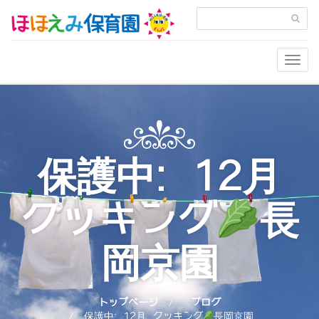
Togg
navig
保護中: 12月
クッキング
長
岡京園
トップページ
ブログ
保護中: 12月 クッキング
長岡京園