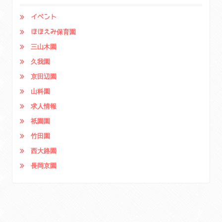
イベント
ほほえみ保育園
三山木園
久我園
京田辺園
山科園
求人情報
祇園園
竹田園
西大路園
長岡京園