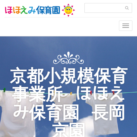
Togg
navig
京都小規模保育
事業所 ほほえ
み保育園 長岡
京園