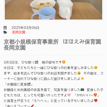
2025年03月06日
長岡京園
京都小規模保育事業所 ほほえみ保育園
長岡京園
3月3日は、ひな祭り
桃の節句です
今日は、子どもたちと一緒にひな祭りの行事を楽しみました
まず、絵本を読んでひな祭りのお話を聞きました
その後は、コ
ーナーに別れてひな祭りに因んだ遊びをしましたよ
『お雛様に変身
』
お雛様とお内裏様の衣装を着て、写真を撮りました
変身した子
どもたちは、とっても可愛いかったですよ
『かわいいー
』
と保育士が言うと『えへへっ』と笑っている子もいましたよ
『ぬりえコーナー
』