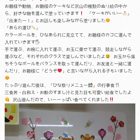
お雛様や動物、お雛様のケーキなど沢山の種類のぬり絵の中か
ら、好きな物を選んで塗っていきます
『ケーキがいいー
』
『出来たー！』とお話しも楽しみながら塗りました
『あられ運び
』
カラーボールを、ひなあられに見立てて、お雛様のカゴに運んで
入れていきます🖐️
手で運ぶ、お椀に入れて運ぶ、お玉に乗せて運ぶ、競走しながら
運ぶなど、それぞれのクラスで楽しんでいましたよ
お玉から落
ちそうなボールをバランスを取って運んだり、お友達と一緒に運
んだり、お雛様に『どうぞ
』と言いながら入れる子もいました
たっぷり遊んだ後は、『ひな祭りメニュー
』の行事食
三食丼・白和え・お麩のすまし汁と見た目も可愛い給食でしたよ
沢山遊んだので、いーーっぱい食べてくれました