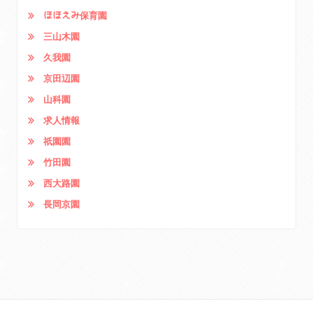
ほほえみ保育園
三山木園
久我園
京田辺園
山科園
求人情報
祇園園
竹田園
西大路園
長岡京園