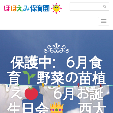
Togg
navig
保護中: 6月食
育
野菜の苗植
え
6月お誕
生日会
西大