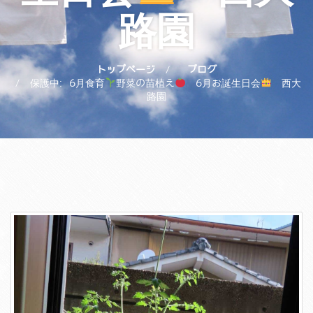
路園
トップページ
ブログ
保護中: 6月食育
野菜の苗植え
6月お誕生日会
西大
路園