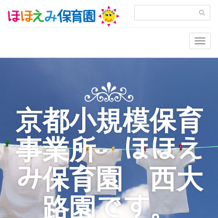
Togg
navig
京都小規模保育
事業所 ほほえ
み保育園 西大
路園です。