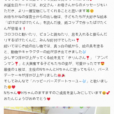
お誕生日カードには、お父さん・お母さんからのメッセージもい
ただき、より一層宝物にしてくれることと思います
お待ちかねの保育士からの出し物は、子どもたちが大好きな絵本
「ばけばけばけたくん」を読んだ後、紙コップで作ったばけたく
んが登場
コロコロと動いたり、ピョンと跳ねたり、息を入れると膨らんだ
りするばけたくんに、みんな釘付けでした
続いてはじき絵の出し物では、真っ白の紙から、絵の具を塗る
と、動物やキャラクターの絵が浮き出てきました
少しずつ浮かび上がってくる絵を見て「きりんさん
」「アンパ
ンマン
」と大興奮する子どもたちの姿が、可愛かったです
最後の１枚は、主役のNちゃんとHちゃんに塗ってもらい、バース
デーケーキが浮かび上がりました
そしてみんなで「ハッピーバーズデートゥーユ～
」と歌いまし
た
Nちゃん
Hちゃんのますますのご成長を楽しみにしています
おたんじょうびおめでとう