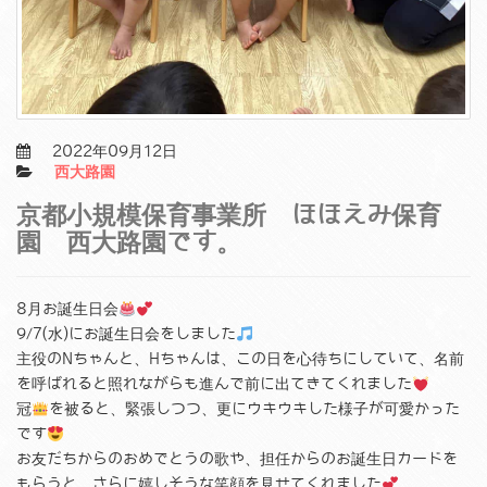
2022年09月12日
西大路園
京都小規模保育事業所 ほほえみ保育
園 西大路園です。
8月お誕生日会
9/7(水)にお誕生日会をしました
主役のNちゃんと、Hちゃんは、この日を心待ちにしていて、名前
を呼ばれると照れながらも進んで前に出てきてくれました
冠
を被ると、緊張しつつ、更にウキウキした様子が可愛かった
です
お友だちからのおめでとうの歌や、担任からのお誕生日カードを
もらうと、さらに嬉しそうな笑顔を見せてくれました