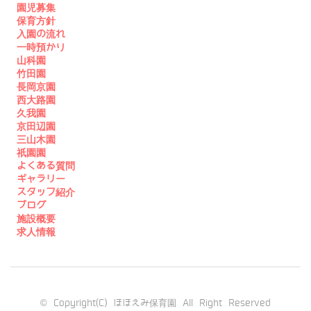
園児募集
保育方針
入園の流れ
一時預かり
山科園
竹田園
長岡京園
西大路園
久我園
京田辺園
三山木園
祇園園
よくある質問
ギャラリー
スタッフ紹介
ブログ
施設概要
求人情報
© Copyright(C) ほほえみ保育園 All Right Reserved