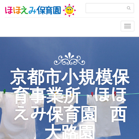
Togg
navig
京都市小規模保
育事業所 ほほ
えみ保育園 西
大路園