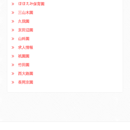
ほほえみ保育園
三山木園
久我園
京田辺園
山科園
求人情報
祇園園
竹田園
西大路園
長岡京園