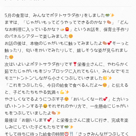
5月の食育は、みんなでポテトサラダ作りをしました
まずは、「じゃがいもってどうやってできるのかな？
」「どん
なお料理に入っているかな？
」というお話を、保育士手作り
のパネルシアターで楽しみました
お話の後は、本物のじゃがいもに触ってみましたよ
そーっと
触ったり、匂いをかいでみたりして、嬉しそうな姿が見られまし
た
次はいよいよポテトサラダ作りです
栄養士さんに、やわらかく
茹でたじゃがいもをジップロックに入れてもらい、みんなで“モミ
モミ”“トントン”しながら小さくつぶしていきました
「これをつぶしたら、今日の給食で食べるんだよ〜
」と伝える
と、子どもたちもやる気満々
やさしくなでるようにつぶす子
「おいしくなーれ
」と力いっ
ぱいトントンする子
それぞれのやり方で、一生懸命にじゃがい
もをつぶしていましたよ
最後は「お願いします
」と栄養士さんに渡しに行き、完成を楽
しみにしていた子どもたちです
そして待ちに待った給食の時間
「さっきみんながつぶしてく