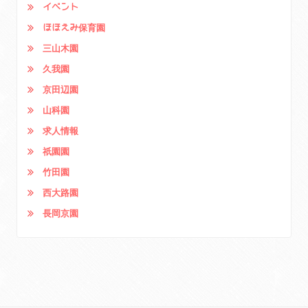
イベント
ほほえみ保育園
三山木園
久我園
京田辺園
山科園
求人情報
祇園園
竹田園
西大路園
長岡京園