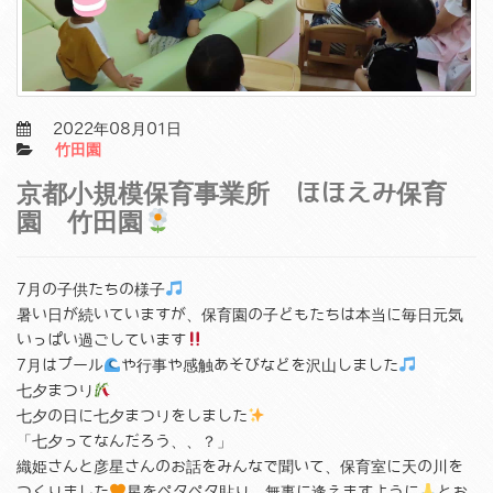
2022年08月01日
竹田園
京都小規模保育事業所 ほほえみ保育
園 竹田園
7月の子供たちの様子
暑い日が続いていますが、保育園の子どもたちは本当に毎日元気
いっぱい過ごしています
7月はプール
や行事や感触あそびなどを沢山しました
七夕まつり
七夕の日に七夕まつりをしました
「七夕ってなんだろう、、？」
織姫さんと彦星さんのお話をみんなで聞いて、保育室に天の川を
つくりました
星をペタペタ貼り、無事に逢えますように
とお