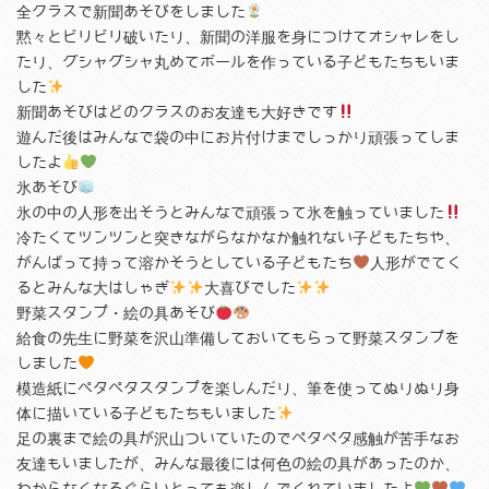
全クラスで新聞あそびをしました
黙々とビリビリ破いたり、新聞の洋服を身につけてオシャレをし
たり、グシャグシャ丸めてボールを作っている子どもたちもいま
した
新聞あそびはどのクラスのお友達も大好きです
遊んだ後はみんなで袋の中にお片付けまでしっかり頑張ってしま
したよ
氷あそび
氷の中の人形を出そうとみんなで頑張って氷を触っていました
冷たくてツンツンと突きながらなかなか触れない子どもたちや、
がんばって持って溶かそうとしている子どもたち
人形がでてく
るとみんな大はしゃぎ
大喜びでした
野菜スタンプ・絵の具あそび
給食の先生に野菜を沢山準備しておいてもらって野菜スタンプを
しました
模造紙にペタペタスタンプを楽しんだり、筆を使ってぬりぬり身
体に描いている子どもたちもいました
足の裏まで絵の具が沢山ついていたのでペタペタ感触が苦手なお
友達もいましたが、みんな最後には何色の絵の具があったのか、