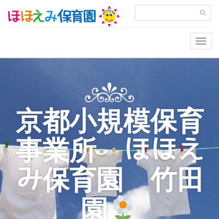
Togg
navig
京都小規模保育
事業所 ほほえ
み保育園 竹田
園