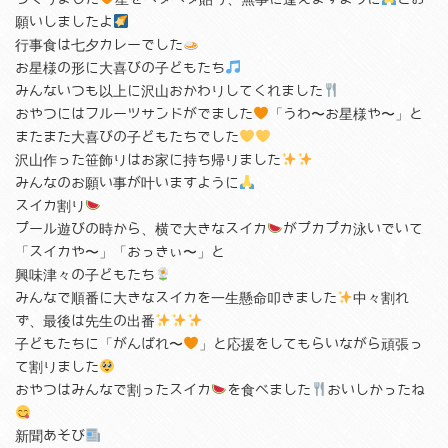
願いしましたよ
行事食は七夕カレーでした
お星様の形に大喜びの子どもたち
みんないつも以上に沢山おかわりしてくれました
おやつにはフルーツサンドがでました
「うわ〜お星様や〜」と
またまた大喜びの子どもたちでした
沢山作った笹飾りはお家に持ち帰りました
みんなのお願い事が叶いますように
スイカ割り
プール遊びの時から、横で大きなスイカ
がプカプカ泳いでいて
「スイカや〜」「おっきぃ〜」と
興味津々の子どもたち
みんなで順番に大きなスイカを一生懸命叩きました
中々割れ
ず、最後は先生の出番
子どもたちに「がんばれ〜
」と応援をしてもらいながら頑張っ
て割りました
おやつはみんなで割ったスイカ
を食べました
おいしかったね
新聞あそび