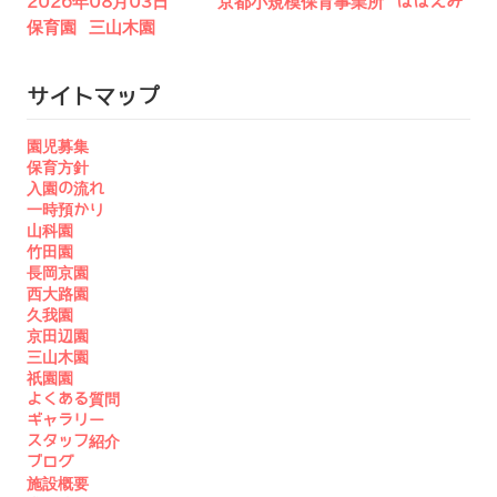
2026年08月03日 京都小規模保育事業所 ほほえみ
保育園 三山木園
サイトマップ
園児募集
保育方針
入園の流れ
一時預かり
山科園
竹田園
長岡京園
西大路園
久我園
京田辺園
三山木園
祇園園
よくある質問
ギャラリー
スタッフ紹介
ブログ
施設概要