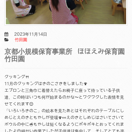
2023年11月14日
竹田園
京都小規模保育事業所 ほほえみ保育園
竹田園
クッキング🍴
11月のクッキングはきのこさきをしました🍄
エプロンと三角巾に着替えたらお椅子に座って待っている子供
達、この時はいつも何が始まるのかな〜とワクワクした表情を見
せてくれます😊
「いろいろきのこ」の絵本を見たあとはそれぞれのテーブルにし
めじとえのきともやしが登場🍄👀えのきとしめじはさいてさいて
ボウルの中に🥣もやしは短くなるようにポキポキとおってくれま
したよ😊細かい作業でしたが子供達は集中して、そしてとても楽