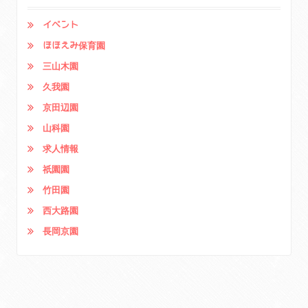
イベント
ほほえみ保育園
三山木園
久我園
京田辺園
山科園
求人情報
祇園園
竹田園
西大路園
長岡京園