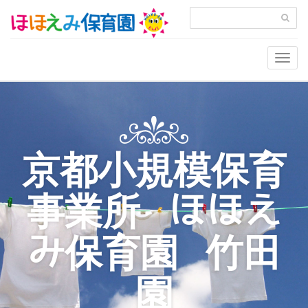
Togg
navig
京都小規模保育
事業所 ほほえ
み保育園 竹田
園