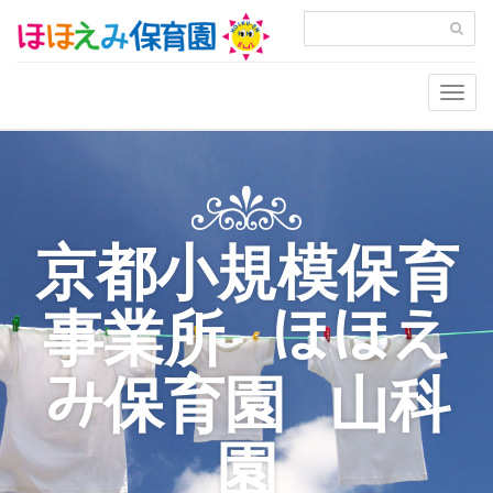
Togg
navig
京都小規模保育
事業所 ほほえ
み保育園 山科
園