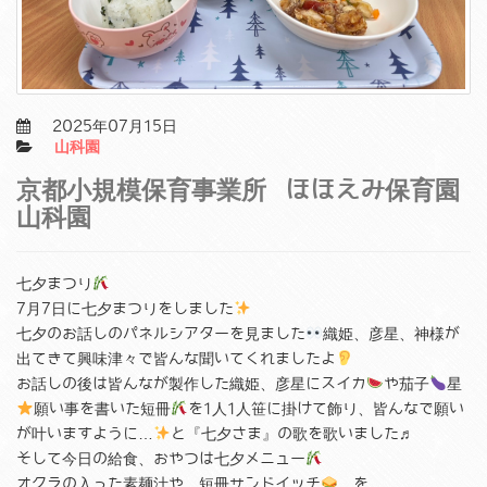
2025年07月15日
山科園
京都小規模保育事業所 ほほえみ保育園
山科園
七夕まつり
7月7日に七夕まつりをしました
七夕のお話しのパネルシアターを見ました
織姫、彦星、神様が
出てきて興味津々で皆んな聞いてくれましたよ
お話しの後は皆んなが製作した織姫、彦星にスイカ
や茄子
星
願い事を書いた短冊
を1人1人笹に掛けて飾り、皆んなで願い
が叶いますように…
と『七夕さま』の歌を歌いました♬
そして今日の給食、おやつは七夕メニュー
オクラの入った素麺汁や、短冊サンドイッチ
を