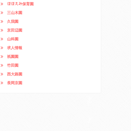
ほほえみ保育園
三山木園
久我園
京田辺園
山科園
求人情報
祇園園
竹田園
西大路園
長岡京園