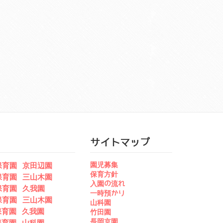
サイトマップ
園児募集
保育園 京田辺園
保育方針
保育園 三山木園
入園の流れ
保育園 久我園
一時預かり
保育園 三山木園
山科園
保育園 久我園
竹田園
長岡京園