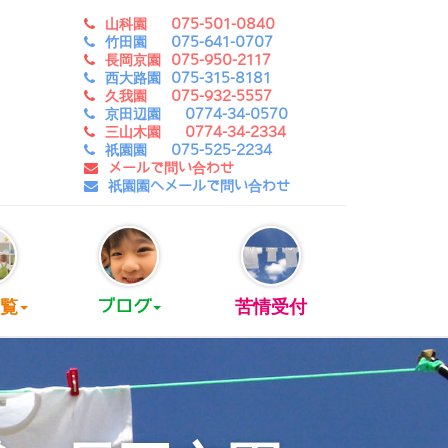
山科園 075-501-0840
竹田園 075-641-0707
長岡京園 075-950-2117
西大路園 075-315-8181
久我園 075-932-5557
京田辺園 0774-34-0570
三山木園 0774-34-2334
祇園園 075-525-2234
メールで問い合わせ
祇園園へメールで問い合わせ
覧
ブログ
苦情受付