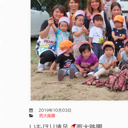
2019年10月03日
西大路園
いもほり遠足
西大路園