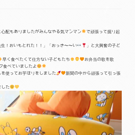
と心配もありましたがみんなやる気マンマン
で頑張って掘り起
先生！おいもとれた！！」「おっき〜〜い
」と大興奮の子ど
早く食べたくて仕方ない子どもたち
お弁当の歌を歌
ク食べていましたよ
もを使ってお芋ほりをしました
新聞の中から頑張って引っ張
ました