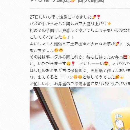
27日にいもほり遠足にいきました
バスの中からみんな楽しみで大盛り上がり
初めての芋掘りに戸惑って泣いてしまう子もいるかな
こしてくれました
！！
よいしょ！と頑張って土を掘ると大きなお芋が
♫「
もたちでした
その後は夢ホタル公園に行き、待ちに待ったお弁当
い、いただきまーす
「おいしーーい
」とパクパ
ほし組のおともだちは保育園で、画用紙で作ったおい
り、出てくると ニコッ
と嬉しそうでした
お忙しい中、お弁当のご準備本当にありがとうござい