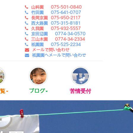
山科園 075-501-0840
竹田園 075-641-0707
長岡京園 075-950-2117
西大路園 075-315-8181
久我園 075-932-5557
京田辺園 0774-34-0570
三山木園 0774-34-2334
祇園園 075-525-2234
メールで問い合わせ
祇園園へメールで問い合わせ
覧
ブログ
苦情受付