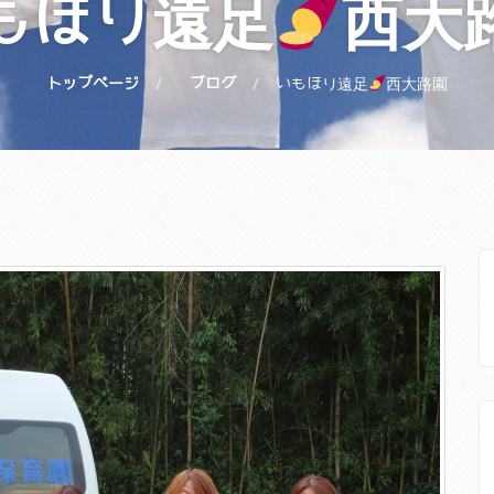
もほり遠足
西大
トップページ
ブログ
いもほり遠足
西大路園