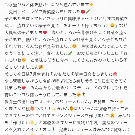
や水遊びなど体を動かしながら遊んでいます
先日、ベランダで野菜流しをしました
子どもたちはトマトときゅうりに興味津々
ひとりずつ野菜を
流し、流れていく様子を見て「おぉー！！行っちゃった
」など
大興奮の子どもたち
高いところから背伸びをして野菜を流す
子どもや、低いところから流れてくる野菜を見ている子どもなど
それぞれいろんな姿が見られました
最後はみんなで流したき
ゅうりを切って洗い、食べました
お友だちといっしょに「お
いしいね
」と美味しそうに食べ、たくさんおかわりしている子
どももいましたよ
そして今日は7月生まれのお友だちの誕生日会をしました
少し緊張しながらも名前が呼ばれたら嬉しそうに前に出てきてく
れました
みんなからお歌やバースデーカードのプレゼントを
貰いニッコリ嬉しそうにしていました
保育士の出し物では「もりのジュースやさん」を見ました
くまさんが桃
やバナナ
みかん
などいろんな果物を持ってき
てミキサーの中にいれてミックスジュースを作りました
みんな
も「作りたい
」と本物のミキサーに果物と牛乳、魔法のジュー
スを入れてスイッチオン
完成したジュースはみんなで乾杯して