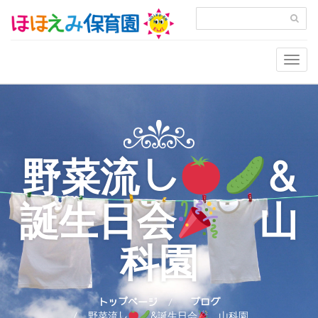
Togg
navig
野菜流し
&
誕生日会
山
科園
トップページ
ブログ
野菜流し
&誕生日会
山科園