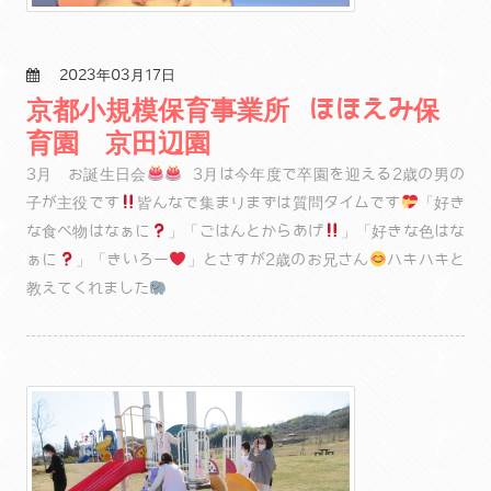
2023年03月17日
京都小規模保育事業所 ほほえみ保
育園 京田辺園
3月 お誕生日会
3月は今年度で卒園を迎える2歳の男の
子が主役です
皆んなで集まりまずは質問タイムです
「好き
な食べ物はなぁに
」「ごはんとからあげ
」「好きな色はな
ぁに
」「きいろー
」とさすが2歳のお兄さん
ハキハキと
教えてくれました