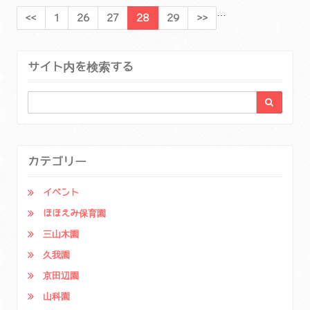
…
<<
1
26
27
28
29
>>
サイト内を検索する
カテゴリー
イベント
ほほえみ保育園
三山木園
久我園
京田辺園
山科園