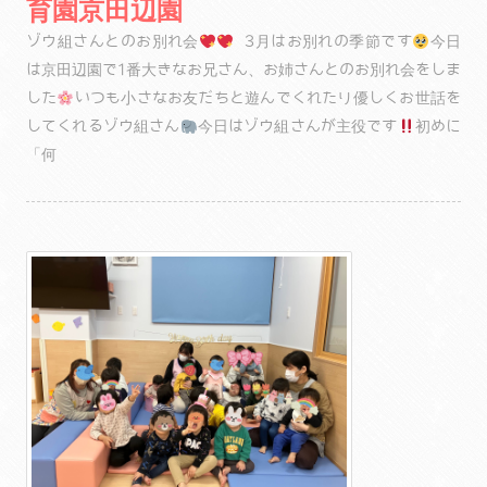
育園京田辺園
ゾウ組さんとのお別れ会
3月はお別れの季節です
今日
は京田辺園で1番大きなお兄さん、お姉さんとのお別れ会をしま
した
いつも小さなお友だちと遊んでくれたり優しくお世話を
してくれるゾウ組さん
今日はゾウ組さんが主役です
初めに
「何