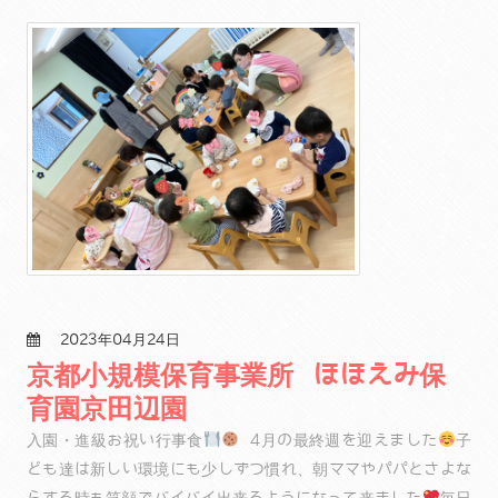
2023年04月24日
京都小規模保育事業所 ほほえみ保
育園京田辺園
入園・進級お祝い行事食
4月の最終週を迎えました
子
ども達は新しい環境にも少しずつ慣れ、朝ママやパパとさよな
らする時も笑顔でバイバイ出来るようになって来ました
毎日