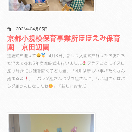
2023年04月05日
京都小規模保育事業所ほほえみ保育
園 京田辺園
進級式を迎えて
4月3日、新しく入園式を終えたお友だち
も混えて令和5年度進級式を行いました
クラスごとにイスに
座り静かにお話を聞く子ども達。「4月は新しい事がたくさん
始まるよ
」「パンダ組さんはゾウ組さんに、リス組さんはパ
ンダ組さんになったね
」「新しいお友だ