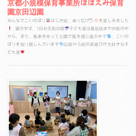
京都小規模保育事業所ほほえみ保育
園京田辺園
みんなでこいのぼり
はじき絵、ぬり広げ🖐
を楽しみました
週の半ば、1日お天気は雨
子ども達は最近絵本やお歌の中
から、また、風車を作って公園で風を感じ遊ぶ中で
、こいの
ぼりを知り親しんでいます
以前から絵の具遊びが大好きな子
ども達