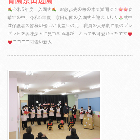
育園京田辺園
令和5年度 入園式
お散歩先の桜の木も満開です
春
晴れの中、令和5年度 京田辺園の入園式を迎えました
式中
は保護者の皆様の優しい眼差しの元、職員の人形劇や歌のプレ
ゼントを興味深々に見つめる姿が、とっても可愛かったです
ニコニコ可愛い新入