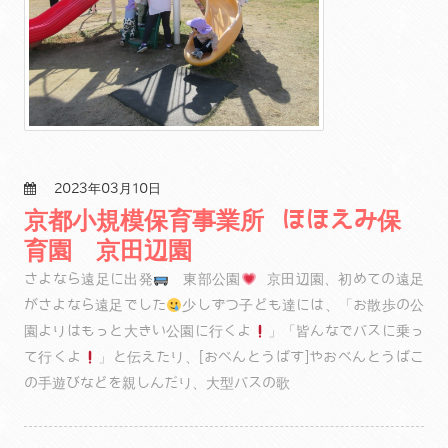
2023年03月10日
京都小規模保育事業所 ほほえみ保
育園 京田辺園
さよなら遠足に出発
東部公園
京田辺園、初めての遠足
がさよなら遠足でした
少しずつ子ども達には、「お散歩の公
園よりはもっと大きい公園に行くよ
」「皆んなでバスに乗っ
て行くよ
」と伝えたり、[おべんとうばす]やおべんとうばこ
の手遊びなどを親しんだり、大型バスの歌