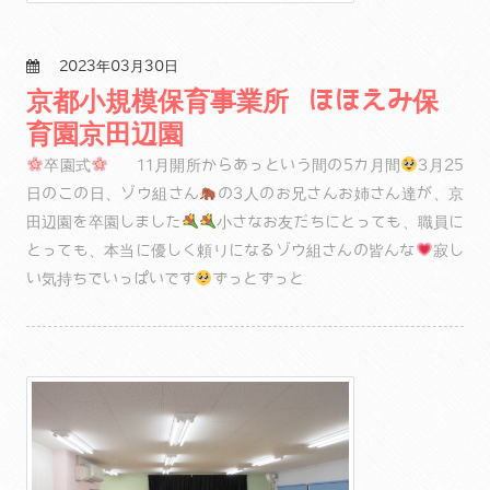
2023年03月30日
京都小規模保育事業所 ほほえみ保
育園京田辺園
卒園式
11月開所からあっという間の5カ月間
3月25
日のこの日、ゾウ組さん
の3人のお兄さんお姉さん達が、京
田辺園を卒園しました
小さなお友だちにとっても、職員に
とっても、本当に優しく頼りになるゾウ組さんの皆んな
寂し
い気持ちでいっぱいです
ずっとずっと