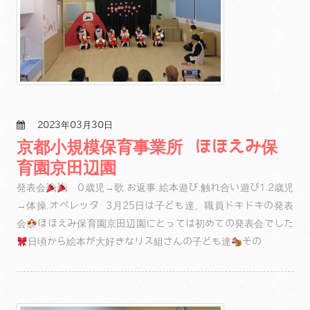
2023年03月30日
京都小規模保育事業所 ほほえみ保
育園京田辺園
発表会
0歳児→歌.お返事.絵本遊び.触れ合い遊び1.2歳児
→体操.オペレッタ 3月25日は子ども達、職員ドキドキの発表
会
ほほえみ保育園京田辺園にとっては初めての発表会でした
日頃から絵本が大好きなリス組さんの子ども達
その