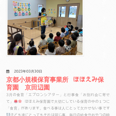
2023年03月30日
京都小規模保育事業所 ほほえみ保
育園 京田辺園
3月の食育「エプロンシアター」と行事食「お別れ会に寄せ
て」
ほほえみ保育園で大切にしている保育の中の１つに
「食育」があります。食べる事は人にとって欠かせない事です
子ども達にとってもそれは同じ事。毎日の給食やおやつの時