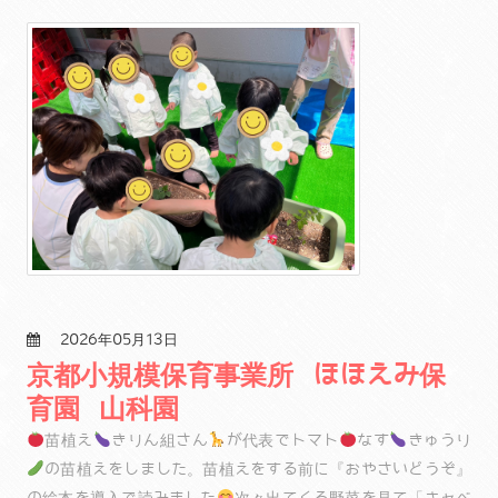
2026年05月13日
京都小規模保育事業所 ほほえみ保
育園 山科園
苗植え
きりん組さん
が代表でトマト
なす
きゅうり
の苗植えをしました。苗植えをする前に『おやさいどうぞ』
の絵本を導入で読みました
次々出てくる野菜を見て「キャベ