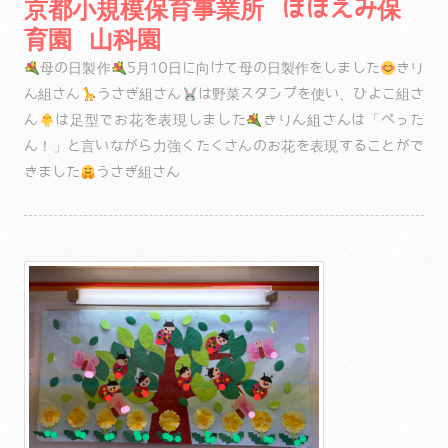
京都小規模保育事業所 ほほえみ保
育園 山科園
母の日製作
5月10日に向けて母の日製作をしました
きり
ん組さん
うさぎ組さん
は野菜スタンプを使い、ひよこ組さ
ん
は足型でお花を表現しました
きりん組さんは「ぺった
ん！」と言いながら力強くたくさんのお花を表現することがで
きました
うさぎ組さん