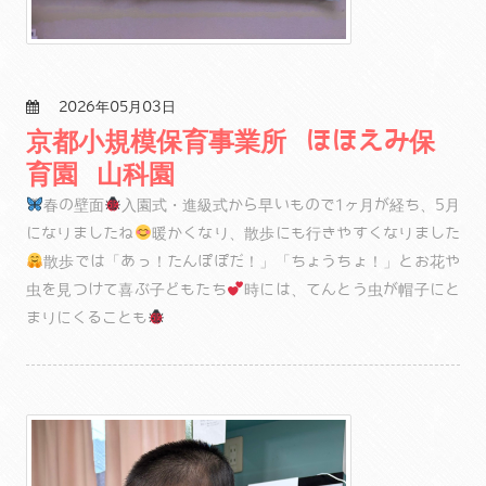
2026年05月03日
京都小規模保育事業所 ほほえみ保
育園 山科園
春の壁面
入園式・進級式から早いもので1ヶ月が経ち、5月
になりましたね
暖かくなり、散歩にも行きやすくなりました
散歩では「あっ！たんぽぽだ！」「ちょうちょ！」とお花や
虫を見つけて喜ぶ子どもたち
時には、てんとう虫が帽子にと
まりにくることも