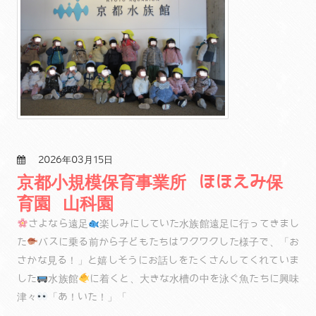
2026年03月15日
京都小規模保育事業所 ほほえみ保
育園 山科園
さよなら遠足
楽しみにしていた水族館遠足に行ってきまし
た
バスに乗る前から子どもたちはワクワクした様子で、「お
さかな見る！」と嬉しそうにお話しをたくさんしてくれていま
した
水族館
に着くと、大きな水槽の中を泳ぐ魚たちに興味
津々
「あ！いた！」「