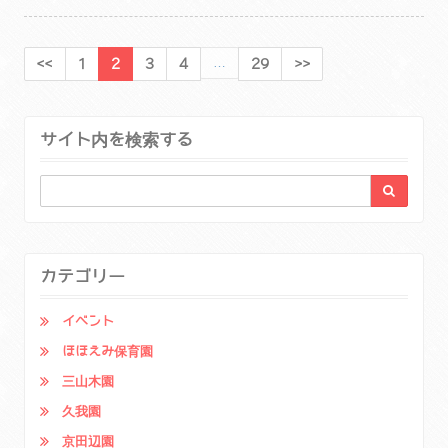
…
<<
1
2
3
4
29
>>
サイト内を検索する
カテゴリー
イベント
ほほえみ保育園
三山木園
久我園
京田辺園