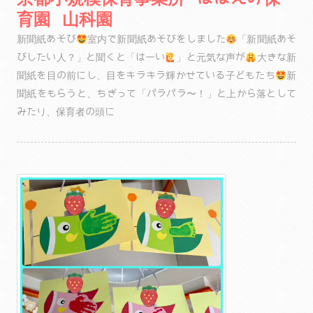
育園 山科園
新聞紙あそび
室内で新聞紙あそびをしました
「新聞紙あそ
びしたい人？」と聞くと「はーい
」と元気な声が
大きな新
聞紙を目の前にし、目をキラキラ輝かせている子どもたち
新
聞紙をもらうと、ちぎって「パラパラ〜！」と上から落として
みたり、保育者の頭に