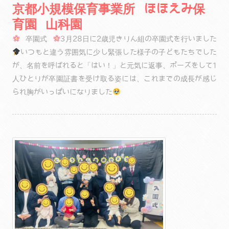
京都小規模保育事業所 ほほえみ保
育園 山科園
卒園式
3月28日に2歳児きりん組の卒園式を行いました
いつもと違う雰囲気に少し緊張した様子の子どもたちでした
が、名前を呼ばれると「はい！」と元気に返事、ポーズをして1
人ひとりが卒園証書を受け取る姿には、これまでの成長が感じ
られ胸がいっぱいになりました