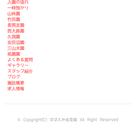
入園の流れ
一時預かり
山科園
竹田園
長岡京園
西大路園
久我園
京田辺園
三山木園
祇園園
よくある質問
ギャラリー
スタッフ紹介
ブログ
施設概要
求人情報
© Copyright(C) ほほえみ保育園 All Right Reserved