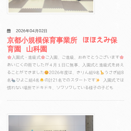
2026年04月02日
京都小規模保育事業所 ほほえみ保
育園 山科園
入園式・進級式
ご入園、ご進級、おめでとうございます
あいにくの雨でしたが４月１日に無事、入園式と進級式を終え
ることができました
2026年度は、きりん組9名
うさぎ組8
名
ひよこ組4名
の計21名でのスタートです
入園式では
慣れない場所でドキドキ、ソワソワしている様子の子ども