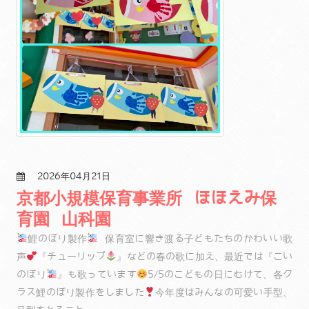
2026年04月21日
京都小規模保育事業所 ほほえみ保
育園 山科園
鯉のぼり製作
保育室に響き渡る子どもたちのかわいい歌
声
『チューリップ
』などの春の歌に加え、最近では『こい
のぼり
』も歌っています
5/5のこどもの日にむけて、各ク
ラス鯉のぼり製作をしました
今年度はみんなの可愛い手型、