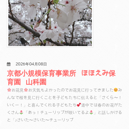
2026年04月08日
京都小規模保育事業所 ほほえみ保
育園 山科園
お花見
お天気もよかったのでお花見に行ってきました
み
んなで桜を見に行くことを子どもたちに伝えると「さくら〜！
いくー！」と喜んでくれる子どもたち
道中では春のお花がた
くさん
「あっ！チューリップが咲いてるよ
」と話しかける
と「♪さいた〜さいた〜チューリップ